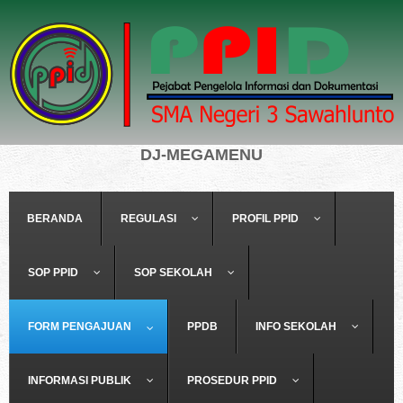
DJ-MEGAMENU
BERANDA
REGULASI
PROFIL PPID
SOP PPID
SOP SEKOLAH
FORM PENGAJUAN
PPDB
INFO SEKOLAH
INFORMASI PUBLIK
PROSEDUR PPID