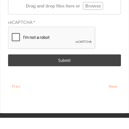
Drag and drop files here or
Browse
reCAPTCHA
*
Submit
Prev
Next
COPYRIGHT © 2026 MY JOOMLA
DESIGNED BY: AS DESIGNING