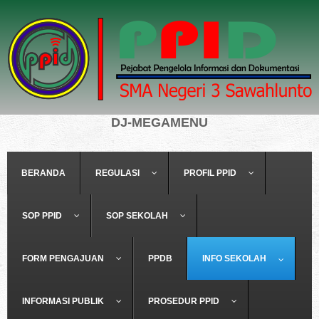
DJ-MEGAMENU
BERANDA
REGULASI
PROFIL PPID
SOP PPID
SOP SEKOLAH
FORM PENGAJUAN
PPDB
INFO SEKOLAH
INFORMASI PUBLIK
PROSEDUR PPID