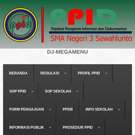
DJ-MEGAMENU
BERANDA
REGULASI
PROFIL PPID
SOP PPID
SOP SEKOLAH
FORM PENGAJUAN
PPDB
INFO SEKOLAH
INFORMASI PUBLIK
PROSEDUR PPID